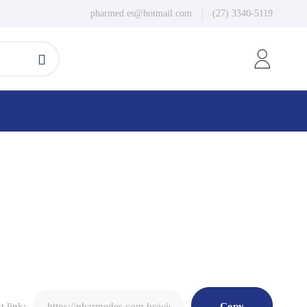
pharmed.es@hotmail.com
(27) 3340-5119
t link: