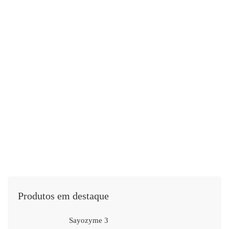
DAILY LIFE
21 de abril de 2020
542 views
The stress of giving birth under lockdown
Leia mais
Produtos em destaque
Sayozyme 3