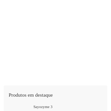
DAILY LIFE
20 de abril de 2020
617 views
Daily Routine for a Healthy Life
Leia mais
Produtos em destaque
Sayozyme 3