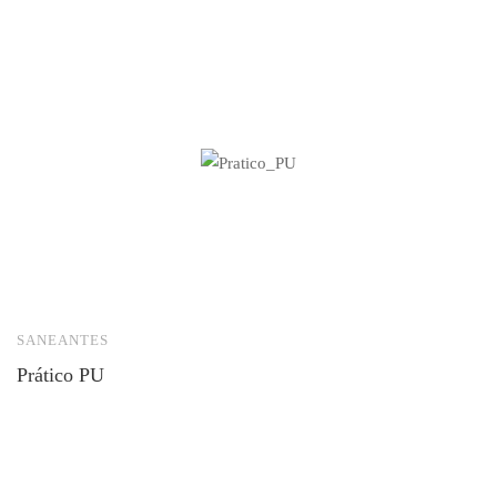
SANEANTES
S
Prático PU
O