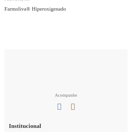
Farmoliva® Hiperoxigenado
D
Acompanhe
Institucional