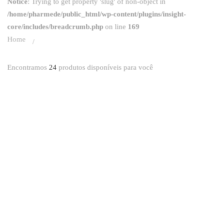
Notice
: Trying to get property 'slug' of non-object in
/home/pharmede/public_html/wp-content/plugins/insight-
core/includes/breadcrumb.php
on line
169
Home
Encontramos
24
produtos disponíveis para você